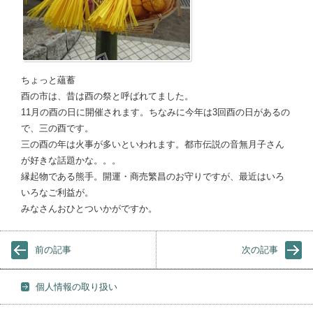
ちょっと蘊蓄
酉の市は、昔は酉の祭と呼ばれてました。
11月の酉の日に開催されます。ちなみに今年は3回酉の日があるの
で、三の酉です。
三の酉の年は火事が多いといわれます。都市伝説の音無月子さん
が好きな話題かな。。。
縁起物である熊手。開運・商売繁昌のお守りですが、最近はいろ
いろなご利益が。
みなさんおひとついかがですか。
前の記事
次の記事
個人情報の取り扱い