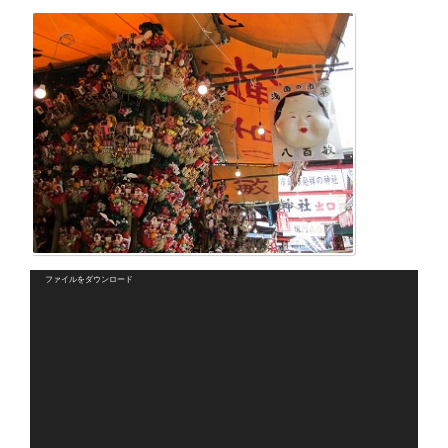
動
ファイルをダウンロード
画
プ
レ
ー
ヤ
ー