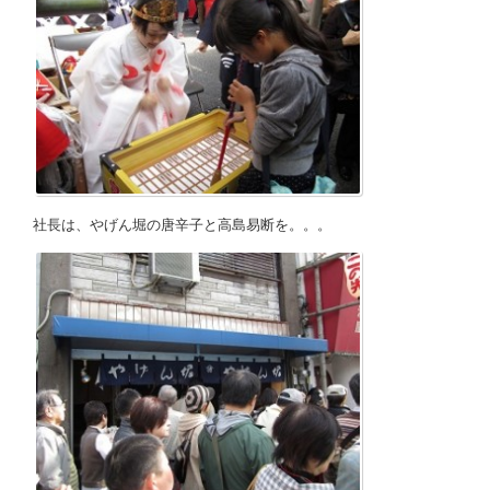
社長は、やげん堀の唐辛子と高島易断を。。。